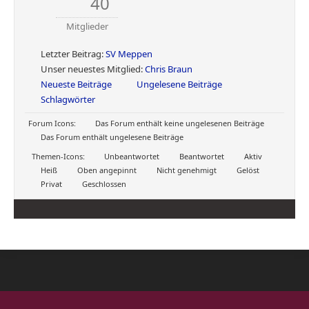
40
Mitglieder
Letzter Beitrag:
SV Meppen
Unser neuestes Mitglied:
Chris Braun
Neueste Beiträge
Ungelesene Beiträge
Schlagwörter
Forum Icons:
Das Forum enthält keine ungelesenen Beiträge
Das Forum enthält ungelesene Beiträge
Themen-Icons:
Unbeantwortet
Beantwortet
Aktiv
Heiß
Oben angepinnt
Nicht genehmigt
Gelöst
Privat
Geschlossen