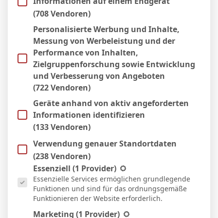
Informationen auf einem Endgerät
Zitat
(708 Vendoren)
Personalisierte Werbung und Inhalte,
Themenstarter
Veröffentlicht : 12. Dezember 2023 10:34
Michael Sassie
reacted
Messung von Werbeleistung und der
Performance von Inhalten,
BergischerLoewe
Zielgruppenforschung sowie Entwicklung
und Verbesserung von Angeboten
(722 Vendoren)
Geräte anhand von aktiv angeforderten
Informationen identifizieren
Die Saison 2023/2024: Chronologie
(133 Vendoren)
einer Erfolgsgeschichte
Verwendung genauer Standortdaten
Mit dem Sieg gegen Borussia
(238 Vendoren)
Mönchengladbach und der damit
Es folgt eine Liste der Service-Gruppen, für die eine Einwill
Essenziell
(1 Provider)
verbundenen Vizemeisterschaft endet eine
Essenzielle Services ermöglichen grundlegende
Funktionen und sind für das ordnungsgemäße
VfB-Saison für die Geschichtsbücher. Ob
Funktionieren der Website erforderlich.
die beiden 5:0-Heimsiege zum Auftakt,
Marketing
(1 Provider)