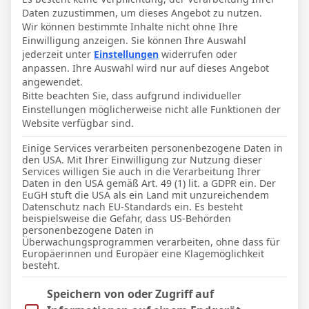
Daten zuzustimmen, um dieses Angebot zu nutzen.
Wir können bestimmte Inhalte nicht ohne Ihre
Einwilligung anzeigen. Sie können Ihre Auswahl
Seite 1 / 5
Nächstes
jederzeit unter
Einstellungen
widerrufen oder
anpassen. Ihre Auswahl wird nur auf dieses Angebot
Letzter Beitrag
RSS
angewendet.
Bitte beachten Sie, dass aufgrund individueller
Einstellungen möglicherweise nicht alle Funktionen der
dontriple
Website verfügbar sind.
Einige Services verarbeiten personenbezogene Daten in
den USA. Mit Ihrer Einwilligung zur Nutzung dieser
Services willigen Sie auch in die Verarbeitung Ihrer
Daten in den USA gemäß Art. 49 (1) lit. a GDPR ein. Der
Themen, News und Berichte zum VFB
EuGH stuft die USA als ein Land mit unzureichendem
Datenschutz nach EU-Standards ein. Es besteht
Stuttgart, die woanders nicht passen.
beispielsweise die Gefahr, dass US-Behörden
Unser Diskussionsthema.
personenbezogene Daten in
Überwachungsprogrammen verarbeiten, ohne dass für
Europäerinnen und Europäer eine Klagemöglichkeit
besteht.
Im Folgenden finden Sie eine Liste der Zwecke des IAB Trans
Speichern von oder Zugriff auf