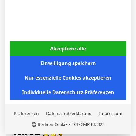
Union Berlin auf Leihbasis zum Club aus
Cannstatt. Nun hat er beim VfB einen
Vertrag bis zum 30. Juni 2028
unterschrieben.
Akzeptiere alle
Einwilligung speichern
Antwort
Zitat
Nur essenzielle Cookies akzeptieren
Veröffentlicht : 19. Mai 2024 16:01
Individuelle Datenschutz-Präferenzen
Spatzl
Präferenzen
Datenschutzerklärung
Impressum
Borlabs Cookie - TCF-CMP Id: 323