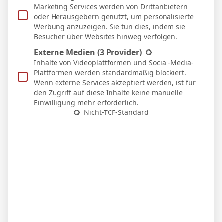
zahlreiche Clubrekorde oder die
Marketing Services werden von Drittanbietern
oder Herausgebern genutzt, um personalisierte
Champions-League-Qualifikation – hier
Werbung anzuzeigen. Sie tun dies, indem sie
lassen wir die denkwürdige Spielzeit Revue
Besucher über Websites hinweg verfolgen.
passieren.
Externe Medien
(3 Provider)
Inhalte von Videoplattformen und Social-Media-
Plattformen werden standardmäßig blockiert.
Wenn externe Services akzeptiert werden, ist für
den Zugriff auf diese Inhalte keine manuelle
Einwilligung mehr erforderlich.
Antwort
Zitat
Nicht-TCF-Standard
Veröffentlicht : 19. Mai 2024 11:03
EHH75
Euer Trainer hat Hausverbot in Tegernsee