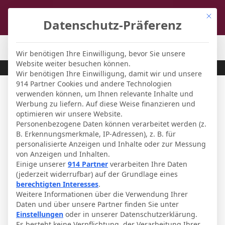
Mit di
Datenschutz-Präferenz
FCL-Magazin
-
Fußball-Forum
Wir benötigen Ihre Einwilligung, bevor Sie unsere
Website weiter besuchen können.
Wir benötigen Ihre Einwilligung, damit wir und unsere
914 Partner Cookies und andere Technologien
verwenden können, um Ihnen relevante Inhalte und
Werbung zu liefern. Auf diese Weise finanzieren und
optimieren wir unsere Website.
Personenbezogene Daten können verarbeitet werden (z.
B. Erkennungsmerkmale, IP-Adressen), z. B. für
personalisierte Anzeigen und Inhalte oder zur Messung
von Anzeigen und Inhalten.
Einige unserer
914 Partner
verarbeiten Ihre Daten
(jederzeit widerrufbar) auf der Grundlage eines
berechtigten Interesses
.
Weitere Informationen über die Verwendung Ihrer
1. Liga
Daten und über unsere Partner finden Sie unter
Einstellungen
oder in unserer Datenschutzerklärung.
VfB Stuttgart
Es besteht keine Verpflichtung, der Verarbeitung Ihrer