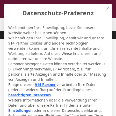
Mit di
Datenschutz-Präferenz
FCL-Magazin
-
Fußball-Forum
Wir benötigen Ihre Einwilligung, bevor Sie unsere
Website weiter besuchen können.
Wir benötigen Ihre Einwilligung, damit wir und unsere
914 Partner Cookies und andere Technologien
verwenden können, um Ihnen relevante Inhalte und
Werbung zu liefern. Auf diese Weise finanzieren und
optimieren wir unsere Website.
Personenbezogene Daten können verarbeitet werden (z.
B. Erkennungsmerkmale, IP-Adressen), z. B. für
personalisierte Anzeigen und Inhalte oder zur Messung
von Anzeigen und Inhalten.
Einige unserer
914 Partner
verarbeiten Ihre Daten
(jederzeit widerrufbar) auf der Grundlage eines
berechtigten Interesses
.
Weitere Informationen über die Verwendung Ihrer
Frauen
Daten und über unsere Partner finden Sie unter
Einstellungen
oder in unserer Datenschutzerklärung.
Frauenbundesliga - der 15. Spieltag
Es besteht keine Verpflichtung, der Verarbeitung Ihrer