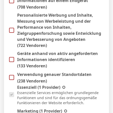
Informationen auf einem Endgerät
Bayer Leverkusen
(708 Vendoren)
24.01. um 12.00 Uhr FC Köln gegen SC
Personalisierte Werbung und Inhalte,
Messung von Werbeleistung und der
Freiburg
Performance von Inhalten,
Termin offen Carl Zeiss Jena gegen
Zielgruppenforschung sowie Entwicklung
und Verbesserung von Angeboten
VfL Wolfsburg
(722 Vendoren)
25.01. um 14.00 Uhr Werder Bremen gegen
Geräte anhand von aktiv angeforderten
FC Nürnberg
Informationen identifizieren
(133 Vendoren)
25.01. um 15.15 Uhr Eintracht Frankfurt
Verwendung genauer Standortdaten
gegen TSG 1899 Hoffenheim
(238 Vendoren)
25.01. um 16.00 Uhr Hamburger SV gegen
Es folgt eine Liste der Service-Gruppen, für die eine Einwill
Essenziell
(1 Provider)
SGS Essen
Essenzielle Services ermöglichen grundlegende
Funktionen und sind für das ordnungsgemäße
25.01. um 18.30 Uhr Bayern München
Funktionieren der Website erforderlich.
gegen RB Leipzig
Marketing
(1 Provider)