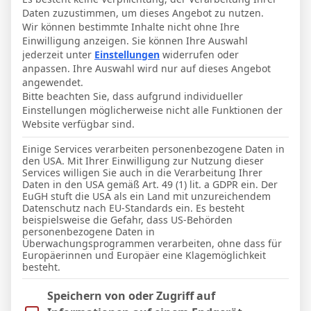
Daten zuzustimmen, um dieses Angebot zu nutzen.
Wir können bestimmte Inhalte nicht ohne Ihre
Einwilligung anzeigen. Sie können Ihre Auswahl
Seite 1 / 3
Nächstes
jederzeit unter
Einstellungen
widerrufen oder
anpassen. Ihre Auswahl wird nur auf dieses Angebot
Letzter Beitrag
RSS
angewendet.
Bitte beachten Sie, dass aufgrund individueller
Einstellungen möglicherweise nicht alle Funktionen der
EHH75
Website verfügbar sind.
Einige Services verarbeiten personenbezogene Daten in
den USA. Mit Ihrer Einwilligung zur Nutzung dieser
Services willigen Sie auch in die Verarbeitung Ihrer
Daten in den USA gemäß Art. 49 (1) lit. a GDPR ein. Der
Das Jahr beginnt gleich mit einer
EuGH stuft die USA als ein Land mit unzureichendem
Datenschutz nach EU-Standards ein. Es besteht
Spielabsage. Die Raben haben in Jena den
beispielsweise die Gefahr, dass US-Behörden
Platz unbespielbar gemacht. Deshalb hat
personenbezogene Daten in
Überwachungsprogrammen verarbeiten, ohne dass für
auch Wolfsburg noch eine Woche länger
Europäerinnen und Europäer eine Klagemöglichkeit
besteht.
Pause.
Im Folgenden finden Sie eine Liste der Zwecke des IAB Trans
Speichern von oder Zugriff auf
23.01. um 18.30 Uhr Union Berlin gegen