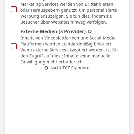
Marketing Services werden von Drittanbietern
oder Herausgebern genutzt, um personalisierte
Werbung anzuzeigen. Sie tun dies, indem sie
Besucher über Websites hinweg verfolgen.
Externe Medien
(3 Provider)
Zitat
Inhalte von Videoplattformen und Social-Media-
Plattformen werden standardmäßig blockiert.
Themenstarter
Veröffentlicht : 22. Januar 2026 19:25
Wenn externe Services akzeptiert werden, ist für
den Zugriff auf diese Inhalte keine manuelle
Einwilligung mehr erforderlich.
BergischerLoewe
Nicht-TCF-Standard
Eintracht Frankfurt Frauen: Partie
gegen Hoffenheim abgesagt
Die Eintracht Frankfurt Frauen müssen
ihr erstes Heimspiel des Jahres