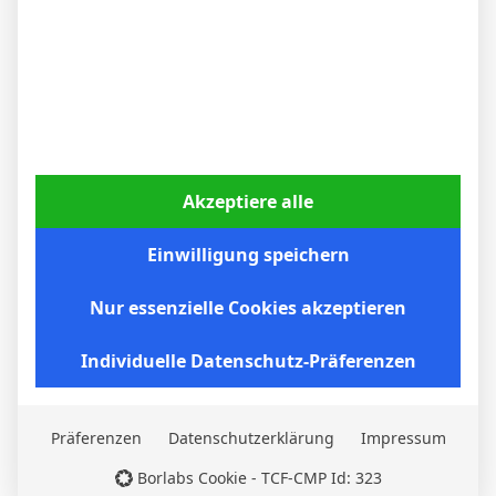
Themenstarter
Veröffentlicht : 23. Januar 2026 20:11
EHH75
Akzeptiere alle
Ruby Grant von Bayer gtelbrot in der 68.
Einwilligung speichern
Minute
Nur essenzielle Cookies akzeptieren
Individuelle Datenschutz-Präferenzen
Antwort
Zitat
Präferenzen
Datenschutzerklärung
Impressum
Themenstarter
Veröffentlicht : 23. Januar 2026 21:01
Borlabs Cookie - TCF-CMP Id: 323