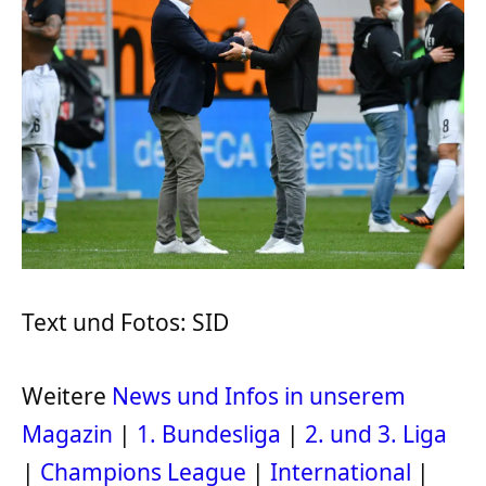
Text und Fotos: SID
Weitere
News und Infos in unserem
Magazin
|
1. Bundesliga
|
2. und 3. Liga
|
Champions League
|
International
|