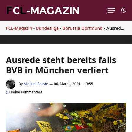
FCL-Magazin
-
Bundesliga
-
Borussia Dortmund
-
Ausrede steht bereits falls BVB in München verliert
Ausrede steht bereits falls
BVB in München verliert
By
Michael Sassie
06. March, 2021 – 13:55
Keine Kommentare