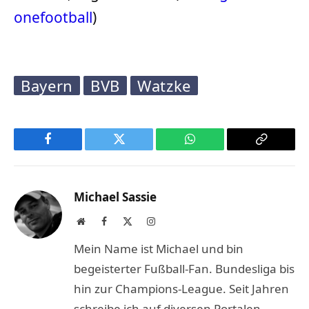
onefootball
)
Bayern
BVB
Watzke
Facebook
Twitter
WhatsApp
Copy
Link
Michael Sassie
Website
Facebook
X
Instagram
(Twitter)
Mein Name ist Michael und bin
begeisterter Fußball-Fan. Bundesliga bis
hin zur Champions-League. Seit Jahren
schreibe ich auf diversen Portalen