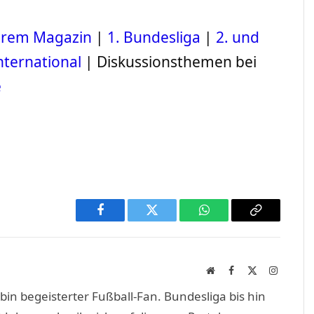
serem Magazin
|
1. Bundesliga
|
2. und
nternational
| Diskussionsthemen bei
e
Facebook
Twitter
WhatsApp
Copy
Link
Website
Facebook
X
Instagra
(Twitter)
in begeisterter Fußball-Fan. Bundesliga bis hin