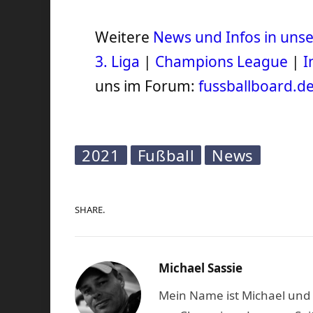
Weitere
News und Infos in un
3. Liga
|
Champions League
|
I
uns im Forum:
fussballboard.d
2021
Fußball
News
SHARE.
Michael Sassie
Mein Name ist Michael und b