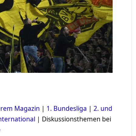
serem Magazin
|
1. Bundesliga
|
2. und
nternational
| Diskussionsthemen bei
e