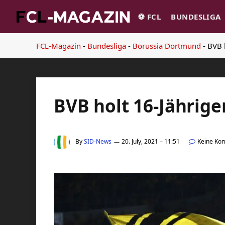
⚽️ FCL
BUNDESLIGA
FCL-Magazin
-
Bundesliga
-
Borussia Dortmund
-
BVB h
BVB holt 16-Jährige
By
SID-News
20. July, 2021 – 11:51
Keine Ko