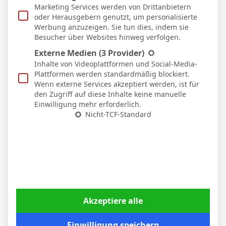
Marketing Services werden von Drittanbietern
oder Herausgebern genutzt, um personalisierte
Jena verliert 1:4 gegen Hoffenheim die
Werbung anzuzeigen. Sie tun dies, indem sie
Besucher über Websites hinweg verfolgen.
sind Zweite
Externe Medien
(3 Provider)
Inhalte von Videoplattformen und Social-Media-
Plattformen werden standardmäßig blockiert.
Wenn externe Services akzeptiert werden, ist für
den Zugriff auf diese Inhalte keine manuelle
Einwilligung mehr erforderlich.
Antwort
Zitat
Nicht-TCF-Standard
Themenstarter
Veröffentlicht : 8. September 2025 19:57
BergischerLoewe
Akzeptiere alle
Die Liga startet durch:
Einwilligung speichern