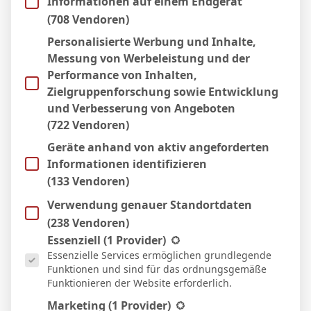
Informationen auf einem Endgerät
(708 Vendoren)
EHH75
Personalisierte Werbung und Inhalte,
Messung von Werbeleistung und der
Performance von Inhalten,
Zielgruppenforschung sowie Entwicklung
und Verbesserung von Angeboten
und nochmal Selina 68. Minute 1:4
(722 Vendoren)
Geräte anhand von aktiv angeforderten
Informationen identifizieren
(133 Vendoren)
Antwort
Zitat
Verwendung genauer Standortdaten
(238 Vendoren)
Themenstarter
Veröffentlicht : 8. September 2025 19:27
Es folgt eine Liste der Service-Gruppen, für die eine Einwill
Essenziell
(1 Provider)
Essenzielle Services ermöglichen grundlegende
Funktionen und sind für das ordnungsgemäße
EHH75
Funktionieren der Website erforderlich.
Marketing
(1 Provider)