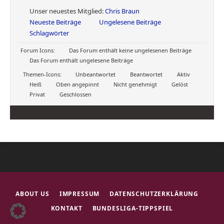
Unser neuestes Mitglied:
Chris Braun
Neueste Beiträge
Ungelesene Beiträge
Schlagwörter
Forum Icons:
Das Forum enthält keine ungelesenen Beiträge
Das Forum enthält ungelesene Beiträge
Themen-Icons:
Unbeantwortet
Beantwortet
Aktiv
Heiß
Oben angepinnt
Nicht genehmigt
Gelöst
Privat
Geschlossen
ABOUT US
IMPRESSUM
DATENSCHUTZERKLÄRUNG
KONTAKT
BUNDESLIGA-TIPPSPIEL