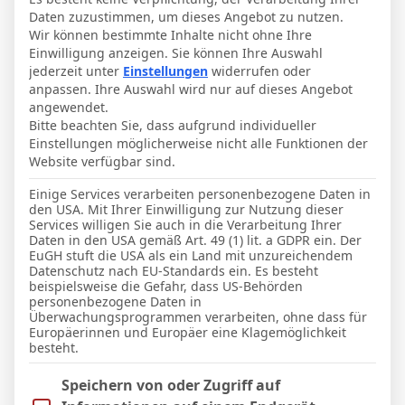
Daten zuzustimmen, um dieses Angebot zu nutzen.
Wir können bestimmte Inhalte nicht ohne Ihre
Einwilligung anzeigen. Sie können Ihre Auswahl
Seite 5 / 5
Vorherige
jederzeit unter
Einstellungen
widerrufen oder
anpassen. Ihre Auswahl wird nur auf dieses Angebot
Letzter Beitrag
RSS
angewendet.
Bitte beachten Sie, dass aufgrund individueller
Einstellungen möglicherweise nicht alle Funktionen der
EHH75
Website verfügbar sind.
Einige Services verarbeiten personenbezogene Daten in
den USA. Mit Ihrer Einwilligung zur Nutzung dieser
Services willigen Sie auch in die Verarbeitung Ihrer
Daten in den USA gemäß Art. 49 (1) lit. a GDPR ein. Der
nochmal Melissa in der 50. Minute 1:3
EuGH stuft die USA als ein Land mit unzureichendem
Datenschutz nach EU-Standards ein. Es besteht
beispielsweise die Gefahr, dass US-Behörden
personenbezogene Daten in
Überwachungsprogrammen verarbeiten, ohne dass für
Europäerinnen und Europäer eine Klagemöglichkeit
besteht.
Antwort
Zitat
Im Folgenden finden Sie eine Liste der Zwecke des IAB Trans
Speichern von oder Zugriff auf
Themenstarter
Veröffentlicht : 8. September 2025 19:09