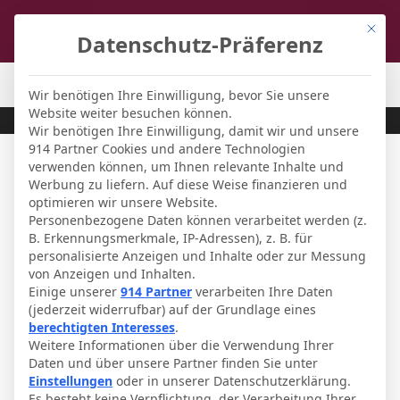
Mit di
Datenschutz-Präferenz
FCL-Magazin
-
Fußball-Forum
Wir benötigen Ihre Einwilligung, bevor Sie unsere
Website weiter besuchen können.
Wir benötigen Ihre Einwilligung, damit wir und unsere
914 Partner Cookies und andere Technologien
verwenden können, um Ihnen relevante Inhalte und
Werbung zu liefern. Auf diese Weise finanzieren und
optimieren wir unsere Website.
Personenbezogene Daten können verarbeitet werden (z.
B. Erkennungsmerkmale, IP-Adressen), z. B. für
personalisierte Anzeigen und Inhalte oder zur Messung
von Anzeigen und Inhalten.
Einige unserer
914 Partner
verarbeiten Ihre Daten
(jederzeit widerrufbar) auf der Grundlage eines
berechtigten Interesses
.
Weitere Informationen über die Verwendung Ihrer
Frauen
Daten und über unsere Partner finden Sie unter
Einstellungen
oder in unserer Datenschutzerklärung.
Frauenbundesliga: Saisoneröffnung
Es besteht keine Verpflichtung, der Verarbeitung Ihrer