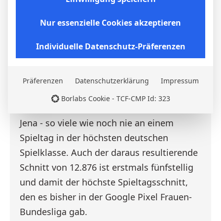
Auftaktspieltag bricht Rekorde
Nur essenzielle Cookies akzeptieren
Die
Google Pixel Frauen-Bundesliga
ist in
Individuelle Datenschutz-Präferenzen
die neue Saison gestartet und hat dabei
gleich am ersten Spieltag mehrere Rekorde
gebrochen. 90.131 Fans strömten in die
Präferenzen
Datenschutzerklärung
Impressum
sieben Stadien in Frankfurt, Köln,
Borlabs Cookie - TCF-CMP Id: 323
München, Bremen, Hamburg, Berlin und
Jena - so viele wie noch nie an einem
Spieltag in der höchsten deutschen
Spielklasse. Auch der daraus resultierende
Schnitt von 12.876 ist erstmals fünfstellig
und damit der höchste Spieltagsschnitt,
den es bisher in der Google Pixel Frauen-
Bundesliga gab.