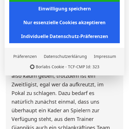
angepfiffen ist. Allein dieser famose Fabian
Einwilligung speichern
Reese im Team der Berliner ist
Nur essenzielle Cookies akzeptieren
gefährlichlicher als der gesamte Angriff
unserer Blau-Schwarzen! Außerdem glaube
Individuelle Datenschutz-Präferenzen
ich nicht, welche Mannschaft auch immer
in den Ludwigspark kommt, dass wir
Präferenzen
Datenschutzerklärung
Impressum
jemals wieder unterschätzt werden. Ein
weiteres Pokalmärchen wird es für uns
Borlabs Cookie - TCF-CMP Id: 323
also kaum geben, trotzdem ist ein
Zweitligist, egal wer da aufkreutzt, im
Pokal zu schlagen. Dazu bedarf es
natürlich zunächst einmal, dass uns
überhaupt ein Kader an Spielern zur
Verfügung steht, aus dem Trainer
Giannikis auch ein schlagkräftiges Team