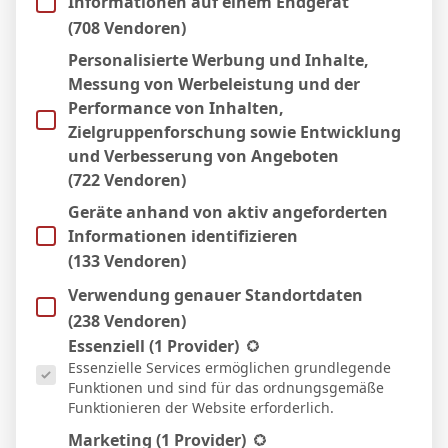
Informationen auf einem Endgerät
Titelverteidiger Bayern München.
(708 Vendoren)
Auch im ganz hohen Norden gab es Jubel:
Personalisierte Werbung und Inhalte,
der Hamburg Eimsbütteler Ballspiel Club
Messung von Werbeleistung und der
Performance von Inhalten,
bekommt Borussia Dortmund zu Besuch.
Zielgruppenforschung sowie Entwicklung
Im Norden unter sich bleiben der
und Verbesserung von Angeboten
Lüneburger SK Hansa gegen Werder
(722 Vendoren)
Bremen sowie der SV Hemelingen gegen
Geräte anhand von aktiv angeforderten
Hannover 96. Die weiteste Reise muss
Informationen identifizieren
(133 Vendoren)
Holstein Kiel antreten. Der Zweitligist tritt
zum Pokalstart beim fast 900 Kilometer
Verwendung genauer Standortdaten
(238 Vendoren)
entfernten TSV 1860 München an.
Es folgt eine Liste der Service-Gruppen, für die eine Einwill
Essenziell
(1 Provider)
Essenzielle Services ermöglichen grundlegende
Funktionen und sind für das ordnungsgemäße
Funktionieren der Website erforderlich.
Marketing
(1 Provider)
Zitat