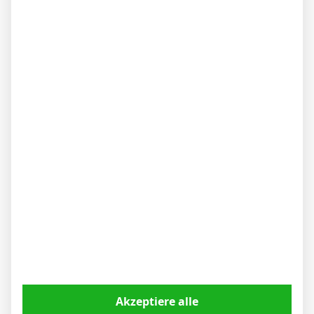
würden, wo die Karten dann wieder neu
gemischt werden.
Antwort
Zitat
Veröffentlicht : 7. Juni 2026 15:22
Fachfrau
Ich kann jeden nur warnen, wer die alte
Dame Hertha unterschätzt, der hat schon
Akzeptiere alle
verloren ehe das Spiel überhaupt