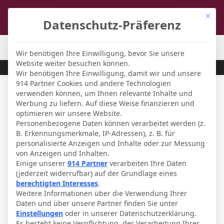
Mit di
Datenschutz-Präferenz
FCL-Magazin
-
Fußball-Forum
Wir benötigen Ihre Einwilligung, bevor Sie unsere
Website weiter besuchen können.
Wir benötigen Ihre Einwilligung, damit wir und unsere
914 Partner Cookies und andere Technologien
verwenden können, um Ihnen relevante Inhalte und
Werbung zu liefern. Auf diese Weise finanzieren und
optimieren wir unsere Website.
Personenbezogene Daten können verarbeitet werden (z.
B. Erkennungsmerkmale, IP-Adressen), z. B. für
personalisierte Anzeigen und Inhalte oder zur Messung
von Anzeigen und Inhalten.
Einige unserer
914 Partner
verarbeiten Ihre Daten
(jederzeit widerrufbar) auf der Grundlage eines
berechtigten Interesses
.
Weitere Informationen über die Verwendung Ihrer
Pokalwettbewerbe
Daten und über unsere Partner finden Sie unter
Einstellungen
oder in unserer Datenschutzerklärung.
DFB-Pokal-26/27 - 1.Runde
Es besteht keine Verpflichtung, der Verarbeitung Ihrer