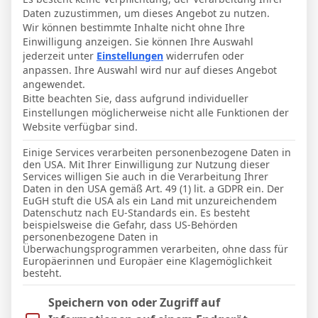
Daten zuzustimmen, um dieses Angebot zu nutzen.
Wir können bestimmte Inhalte nicht ohne Ihre
Einwilligung anzeigen. Sie können Ihre Auswahl
jederzeit unter
Einstellungen
widerrufen oder
Letzter Beitrag
RSS
anpassen. Ihre Auswahl wird nur auf dieses Angebot
angewendet.
BergischerLoewe
Bitte beachten Sie, dass aufgrund individueller
Einstellungen möglicherweise nicht alle Funktionen der
Website verfügbar sind.
Einige Services verarbeiten personenbezogene Daten in
den USA. Mit Ihrer Einwilligung zur Nutzung dieser
Services willigen Sie auch in die Verarbeitung Ihrer
1. Runde im DFB-Pokal - Osnabrück
Daten in den USA gemäß Art. 49 (1) lit. a GDPR ein. Der
bekommt die Bayern
EuGH stuft die USA als ein Land mit unzureichendem
Datenschutz nach EU-Standards ein. Es besteht
Das große Los hat der VfL Osnabrück
beispielsweise die Gefahr, dass US-Behörden
personenbezogene Daten in
gezogen. In der Sportschau am Samstag
Überwachungsprogrammen verarbeiten, ohne dass für
Europäerinnen und Europäer eine Klagemöglichkeit
(06.06.2026) bescherte Schiedsrichter
besteht.
Deniz Aytekin dem Zweitliga-Aufsteiger
Im Folgenden finden Sie eine Liste der Zwecke des IAB Trans
Speichern von oder Zugriff auf
in der 1. Runde des DFB-Pokals