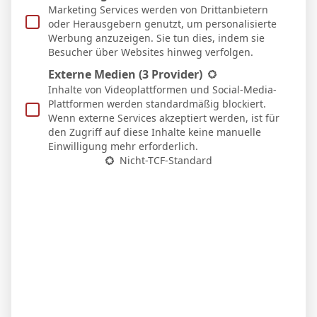
Marketing Services werden von Drittanbietern
oder Herausgebern genutzt, um personalisierte
Themenstarter
Veröffentlicht : 6. Juni 2026 22:51
Werbung anzuzeigen. Sie tun dies, indem sie
Besucher über Websites hinweg verfolgen.
Schlagwörter für Thema
Externe Medien
(3 Provider)
Inhalte von Videoplattformen und Social-Media-
37
Plattformen werden standardmäßig blockiert.
Wenn externe Services akzeptiert werden, ist für
den Zugriff auf diese Inhalte keine manuelle
Laie
Einwilligung mehr erforderlich.
Nicht-TCF-Standard
Der 1. FC Saarbrücken empfängt in der 1.
Hauptrunde die alte Dame Hertha im
Ludwigspark. Diese Partie hat es im Pokal
noch nie gegeben, sodass sich meine Blau-
Schwarzen diesbezüglich auf Neuland