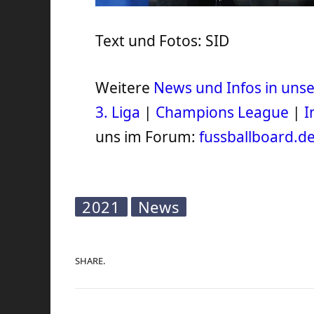
Text und Fotos: SID
Weitere
News und Infos in un
3. Liga
|
Champions League
|
I
uns im Forum:
fussballboard.d
2021
News
SHARE.