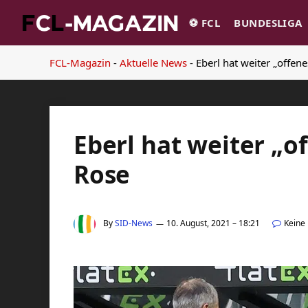
⚽️ FCL
BUNDESLIGA
FCL-Magazin
-
Aktuelle News
-
Eberl hat weiter „offene
Eberl hat weiter „o
Rose
By
SID-News
10. August, 2021 – 18:21
Keine