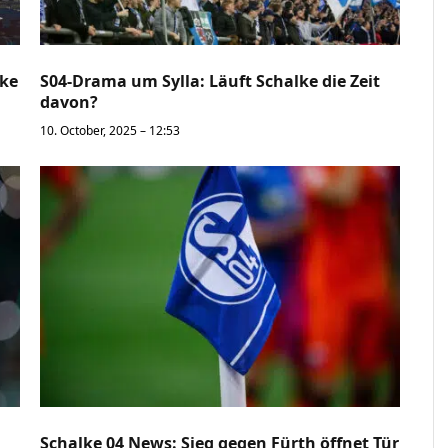
lke
S04-Drama um Sylla: Läuft Schalke die Zeit
davon?
10. October, 2025 – 12:53
Schalke 04 News: Sieg gegen Fürth öffnet Tür