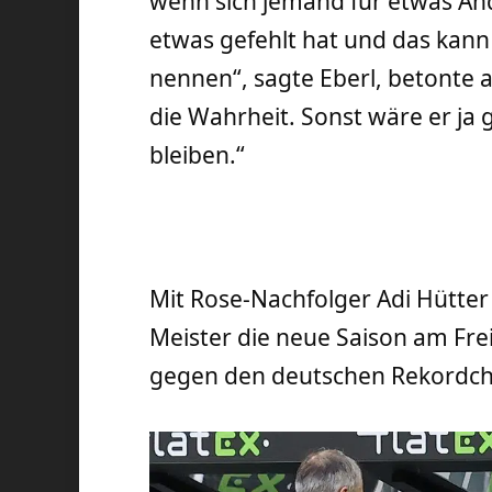
wenn sich jemand für etwas An
etwas gefehlt hat und das kann 
nennen“, sagte Eberl, betonte ab
die Wahrheit. Sonst wäre er ja
bleiben.“
Mit Rose-Nachfolger Adi Hütter
Meister die neue Saison am Fre
gegen den deutschen Rekordc