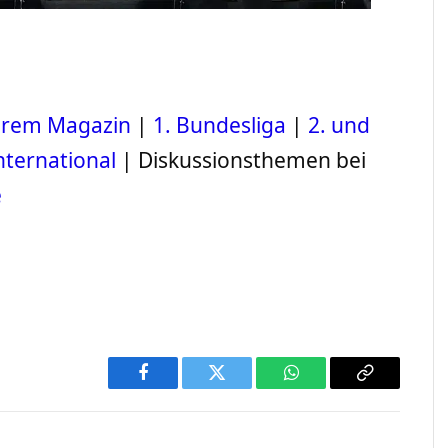
serem Magazin
|
1. Bundesliga
|
2. und
nternational
| Diskussionsthemen bei
e
Facebook
Twitter
WhatsApp
Copy
Link