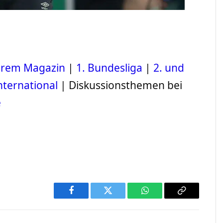
serem Magazin
|
1. Bundesliga
|
2. und
nternational
| Diskussionsthemen bei
e
Facebook
Twitter
WhatsApp
Copy
Link