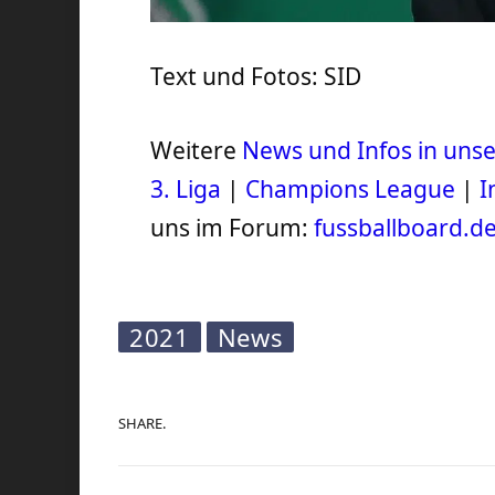
Text und Fotos: SID
Weitere
News und Infos in un
3. Liga
|
Champions League
|
I
uns im Forum:
fussballboard.d
2021
News
SHARE.