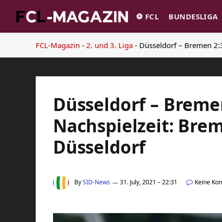
⚽️ FCL
BUNDESLIGA
FCL-Magazin
-
2. und 3. Liga
-
Düsseldorf – Bremen 2:3
Düsseldorf – Bremen
Nachspielzeit: Bre
Düsseldorf
By
SID-News
31. July, 2021 – 22:31
Keine Ko