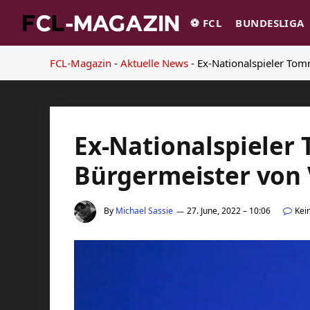
⚽️ FCL
BUNDESLIGA
FCL-Magazin
-
Aktuelle News
-
Ex-Nationalspieler To
Ex-Nationalspieler
Bürgermeister von
By
Michael Sassie
27. June, 2022 – 10:06
Kei