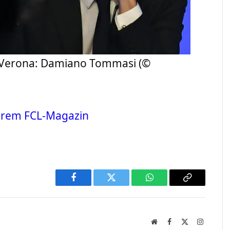
n Verona: Damiano Tommasi (©
erem FCL-Magazin
Facebook
Twitter
WhatsApp
Copy
Link
Website
Facebook
X
Instagra