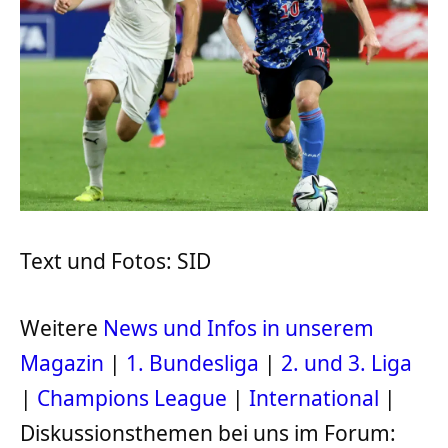
Text und Fotos: SID
Weitere
News und Infos in unserem
Magazin
|
1. Bundesliga
|
2. und 3. Liga
|
Champions League
|
International
|
Diskussionsthemen bei uns im Forum: