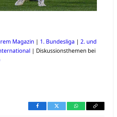
serem Magazin
|
1. Bundesliga
|
2. und
nternational
| Diskussionsthemen bei
e
Facebook
Twitter
WhatsApp
Copy