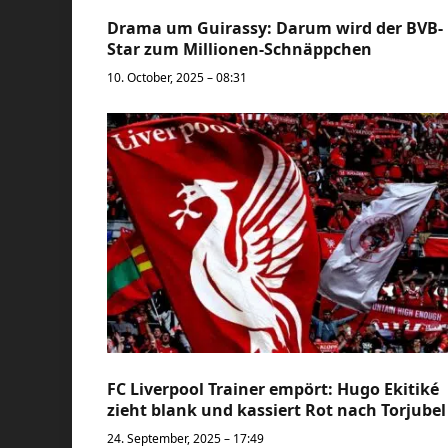
Drama um Guirassy: Darum wird der BVB-
Star zum Millionen-Schnäppchen
10. October, 2025 – 08:31
FC Liverpool Trainer empört: Hugo Ekitiké
zieht blank und kassiert Rot nach Torjubel
24. September, 2025 – 17:49