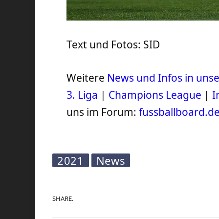
Text und Fotos: SID
Weitere
News und Infos in un
3. Liga
|
Champions League
|
I
uns im Forum:
fussballboard.d
2021
News
SHARE.