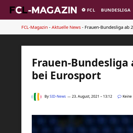
⚽️ FCL
BUNDESLIGA
FCL-Magazin
-
Aktuelle News
-
Frauen-Bundesliga ab 2
Frauen-Bundesliga a
bei Eurosport
By
SID-News
23. August, 2021 – 13:12
Keine