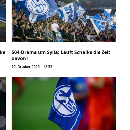
lke
S04-Drama um Sylla: Läuft Schalke die Zeit
davon?
10. October, 2025 – 12:53