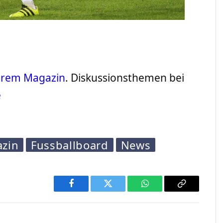
serem Magazin
. Diskussionsthemen bei
e
azin
Fussballboard
News
Facebook
Twitter
WhatsApp
Copy
Link