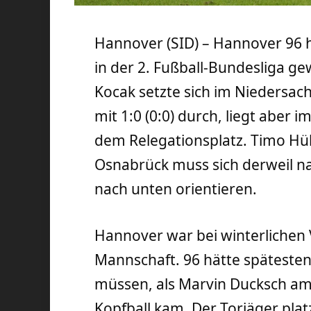
Hannover (SID) – Hannover 96 
in der 2. Fußball-Bundesliga g
Kocak setzte sich im Niedersac
mit 1:0 (0:0) durch, liegt aber
dem Relegationsplatz. Timo Hüb
Osnabrück muss sich derweil na
nach unten orientieren.
Hannover war bei winterlichen 
Mannschaft. 96 hätte spätesten
müssen, als Marvin Ducksch 
Kopfball kam. Der Torjäger platz