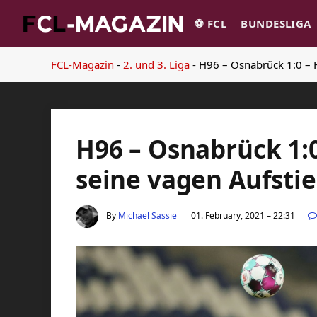
⚽️ FCL
BUNDESLIGA
FCL-Magazin
-
2. und 3. Liga
-
H96 – Osnabrück 1:0 – 
H96 – Osnabrück 1:
seine vagen Aufsti
By
Michael Sassie
01. February, 2021 – 22:31