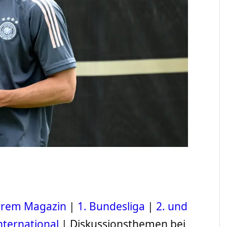
serem Magazin
|
1. Bundesliga
|
2. und
nternational
| Diskussionsthemen bei