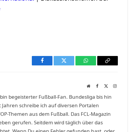
e
Facebook
Twitter
WhatsApp
Copy
Link
Website
Facebook
X
Instagra
(Twitter)
in begeisterter Fußball-Fan. Bundesliga bis hin
 Jahren schreibe ich auf diversen Portalen
TOP-Themen aus dem Fußball. Das FCL-Magazin
eben gerufen. Seitdem wird täglich über das
htet. Wenn Du einen Fehler gefunden hast, oder