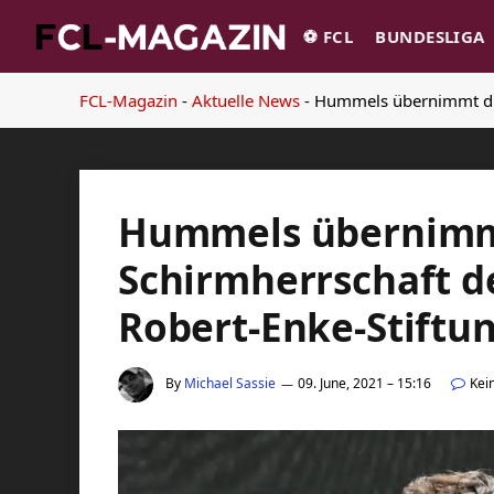
⚽️ FCL
BUNDESLIGA
FCL-Magazin
-
Aktuelle News
-
Hummels übernimmt die 
Hummels übernimm
Schirmherrschaft d
Robert-Enke-Stiftu
By
Michael Sassie
09. June, 2021 – 15:16
Kei