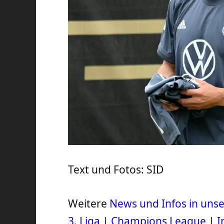
Text und Fotos: SID
Weitere
News und Infos in un
3. Liga
|
Champions League
|
I