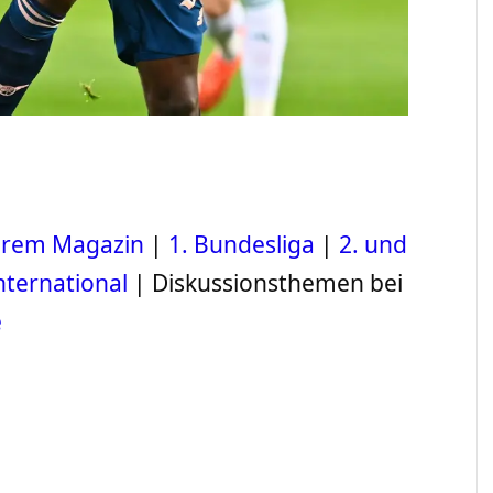
serem Magazin
|
1. Bundesliga
|
2. und
nternational
| Diskussionsthemen bei
e