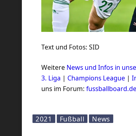
Text und Fotos: SID
Weitere
News und Infos in un
3. Liga
|
Champions League
|
I
uns im Forum:
fussballboard.d
2021
Fußball
News