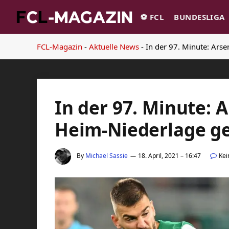
⚽️ FCL
BUNDESLIGA
FCL-Magazin
-
Aktuelle News
-
In der 97. Minute: Ars
In der 97. Minute: 
Heim-Niederlage g
By
Michael Sassie
18. April, 2021 – 16:47
Ke