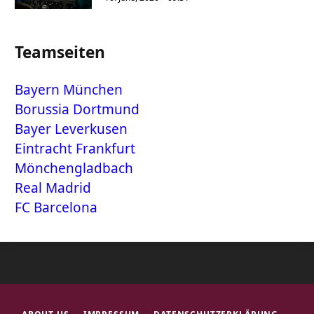
Teamseiten
Bayern München
Borussia Dortmund
Bayer Leverkusen
Eintracht Frankfurt
Mönchengladbach
Real Madrid
FC Barcelona