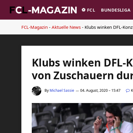
⚽️ FCL
BUNDESLIGA
FCL-Magazin
-
Aktuelle News
-
Klubs winken DFL-Konz
Klubs winken DFL-K
von Zuschauern du
By
Michael Sassie
04. August, 2020 – 15:47
K