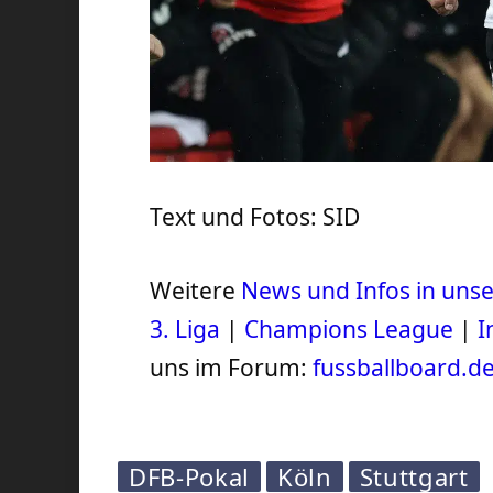
Text und Fotos: SID
Weitere
News und Infos in un
3. Liga
|
Champions League
|
I
uns im Forum:
fussballboard.d
DFB-Pokal
Köln
Stuttgart