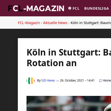
⚽️ FCL
BUNDESLIGA
FCL-Magazin
-
Aktuelle News
-
Köln in Stuttgart: Baum
Köln in Stuttgart: 
Rotation an
By
SID-News
26. October, 2021 – 14:41
Kein