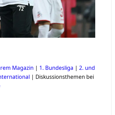
serem Magazin
|
1. Bundesliga
|
2. und
nternational
| Diskussionsthemen bei
e