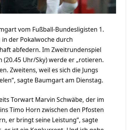
umgart vom Fußball-Bundesligisten 1.
g in der Pokalwoche durch
haft abfedern. Im Zweitrundenspiel
 (20.45 Uhr/Sky) werde er „rotieren.
en. Zweitens, weil es sich die Jungs
ielen“, sagte Baumgart am Dienstag.
reits Torwart Marvin Schwäbe, der im
eins Timo Horn zwischen den Pfosten
rn, er bringt seine Leistung“, sagte
, er ist ein Konkurrent. Und ich gehe