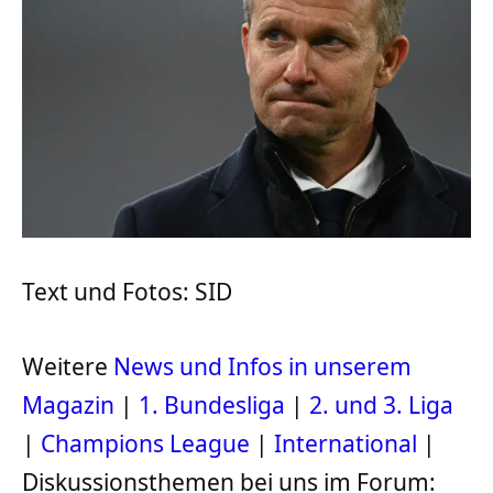
Text und Fotos: SID
Weitere
News und Infos in unserem
Magazin
|
1. Bundesliga
|
2. und 3. Liga
|
Champions League
|
International
|
Diskussionsthemen bei uns im Forum: