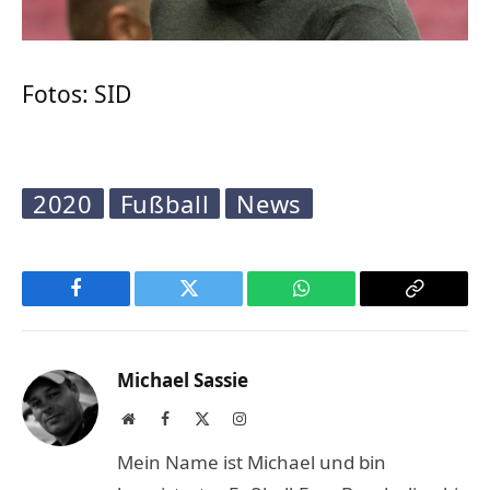
Fotos: SID
2020
Fußball
News
Facebook
Twitter
WhatsApp
Copy
Link
Michael Sassie
Website
Facebook
X
Instagram
(Twitter)
Mein Name ist Michael und bin