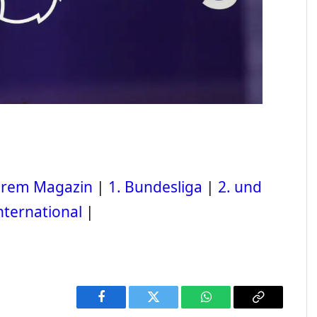
serem Magazin
|
1. Bundesliga
|
2. und
nternational
|
Facebook
Twitter
WhatsApp
Copy