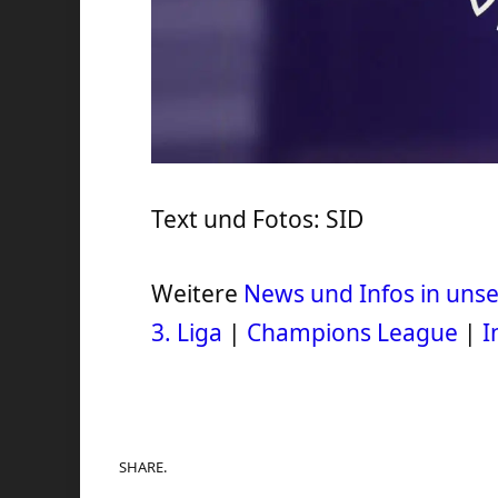
Text und Fotos: SID
Weitere
News und Infos in un
3. Liga
|
Champions League
|
I
SHARE.