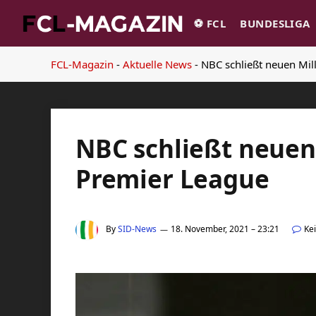
⚽️ FCL
BUNDESLIGA
FCL-Magazin
-
Aktuelle News
-
NBC schließt neuen Mil
NBC schließt neuen
Premier League
By
SID-News
18. November, 2021 – 23:21
Ke