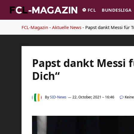
⚽️ FCL
BUNDESLIGA
FCL-Magazin
-
Aktuelle News
-
Papst dankt Messi für T
Papst dankt Messi f
Dich“
By
SID-News
22. October, 2021 – 16:46
Kein