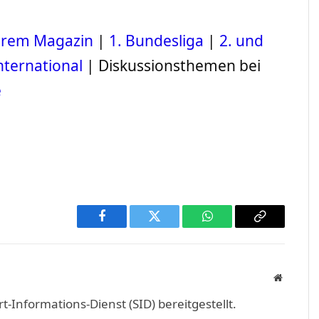
serem Magazin
|
1. Bundesliga
|
2. und
nternational
| Diskussionsthemen bei
e
Facebook
Twitter
WhatsApp
Copy
Link
Website
Informations-Dienst (SID) bereitgestellt.