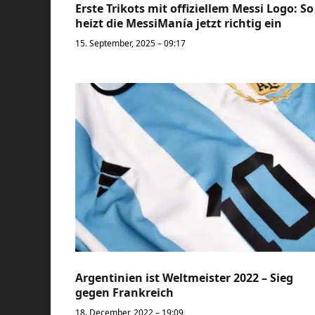
Erste Trikots mit offiziellem Messi Logo: So
heizt die MessiManía jetzt richtig ein
15. September, 2025 – 09:17
Argentinien ist Weltmeister 2022 – Sieg
gegen Frankreich
18. December, 2022 – 19:09