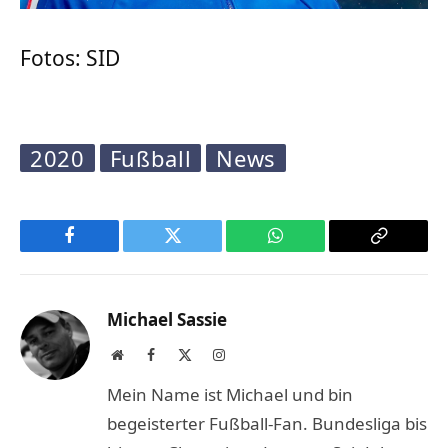
Fotos: SID
2020
Fußball
News
Facebook
Twitter
WhatsApp
Copy
Link
Michael Sassie
Website
Facebook
X
Instagram
(Twitter)
Mein Name ist Michael und bin
begeisterter Fußball-Fan. Bundesliga bis