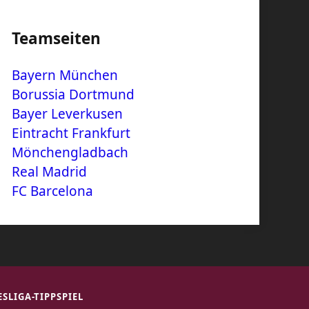
Teamseiten
Bayern München
Borussia Dortmund
Bayer Leverkusen
Eintracht Frankfurt
Mönchengladbach
Real Madrid
FC Barcelona
SLIGA-TIPPSPIEL