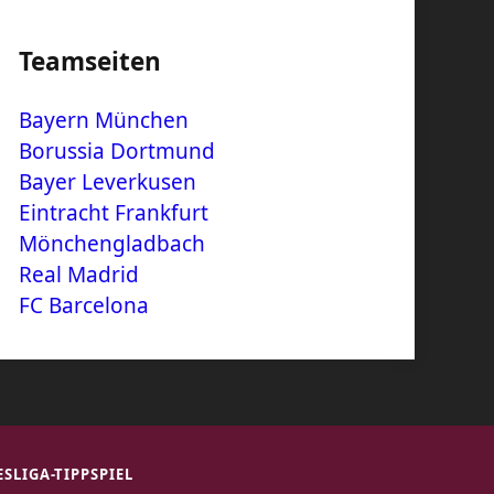
Teamseiten
Bayern München
Borussia Dortmund
Bayer Leverkusen
Eintracht Frankfurt
Mönchengladbach
Real Madrid
FC Barcelona
SLIGA-TIPPSPIEL