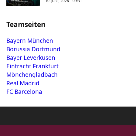
10. June, 2026 – 09:31
Teamseiten
Bayern München
Borussia Dortmund
Bayer Leverkusen
Eintracht Frankfurt
Mönchengladbach
Real Madrid
FC Barcelona