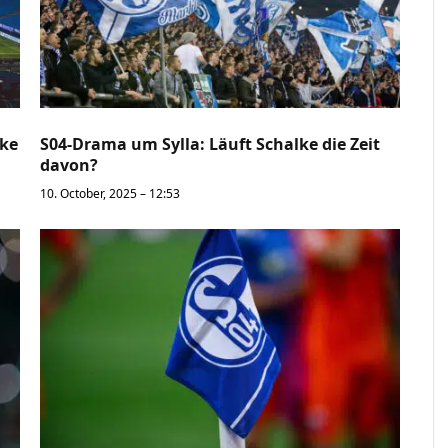
lke
S04-Drama um Sylla: Läuft Schalke die Zeit
davon?
10. October, 2025 – 12:53