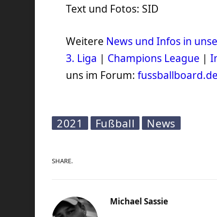
Text und Fotos: SID
Weitere
News und Infos in un
3. Liga
|
Champions League
|
I
uns im Forum:
fussballboard.d
2021
Fußball
News
SHARE.
Michael Sassie