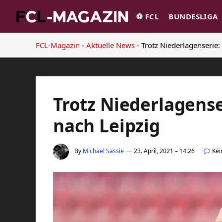
⚽️ FCL
BUNDESLIGA
FCL-Magazin
-
Aktuelle News
-
Trotz Niederlagenserie:
Trotz Niederlagense
nach Leipzig
By
Michael Sassie
23. April, 2021 – 14:26
Ke