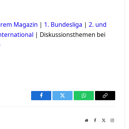
serem Magazin
|
1. Bundesliga
|
2. und
nternational
| Diskussionsthemen bei
e
Facebook
Twitter
WhatsApp
Copy
Link
Website
Facebook
X
Instagra
(Twitter)