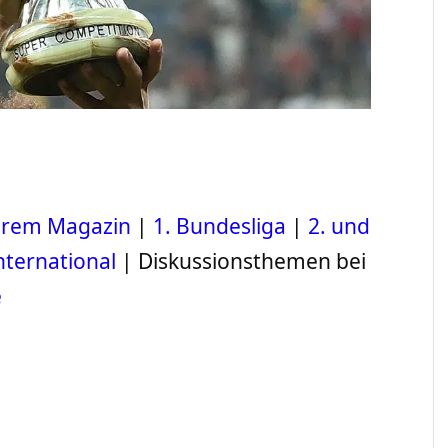
serem Magazin
|
1. Bundesliga
|
2. und
nternational
| Diskussionsthemen bei
e