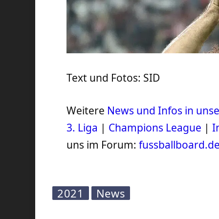
Text und Fotos: SID
Weitere
News und Infos in un
3. Liga
|
Champions League
|
I
uns im Forum:
fussballboard.d
2021
News