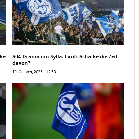
lke
S04-Drama um Sylla: Läuft Schalke die Zeit
davon?
10. October, 2025 – 12:53