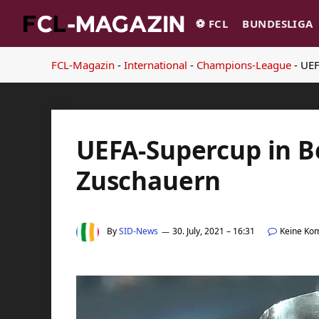
⚽️ FCL
BUNDESLIGA
FCL-Magazin
-
International
-
Champions-League
-
UEF
UEFA-Supercup in Be
Zuschauern
By
SID-News
30. July, 2021 – 16:31
Keine Ko