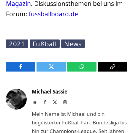
Magazin
. Diskussionsthemen bei uns im
Forum:
fussballboard.de
2021
Fußball
News
Facebook
Twitter
WhatsApp
Copy
Link
Michael Sassie
Website
Facebook
X
Instagram
(Twitter)
Mein Name ist Michael und bin
begeisterter Fußball-Fan. Bundesliga bis
hin zur Champions-League. Seit Jahren