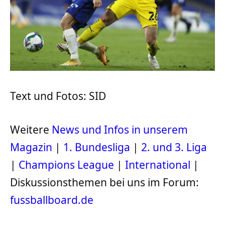
Text und Fotos: SID
Weitere
News und Infos in unserem
Magazin
|
1. Bundesliga
|
2. und 3. Liga
|
Champions League
|
International
|
Diskussionsthemen bei uns im Forum:
fussballboard.de