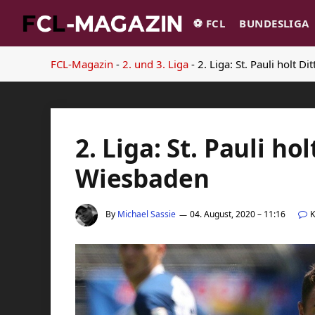
⚽️ FCL
BUNDESLIGA
FCL-Magazin
-
2. und 3. Liga
-
2. Liga: St. Pauli holt 
2. Liga: St. Pauli ho
Wiesbaden
By
Michael Sassie
04. August, 2020 – 11:16
K