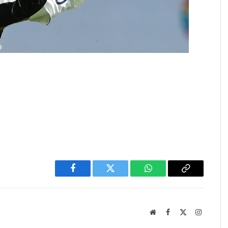
Facebook
Twitter
WhatsApp
Copy
Link
Website
Facebook
X
Instagra
(Twitter)