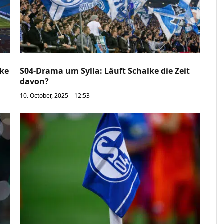
lke
S04-Drama um Sylla: Läuft Schalke die Zeit
davon?
10. October, 2025 – 12:53