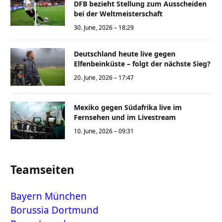
DFB bezieht Stellung zum Ausscheiden
bei der Weltmeisterschaft
30. June, 2026 – 18:29
Deutschland heute live gegen
Elfenbeinküste – folgt der nächste Sieg?
20. June, 2026 – 17:47
Mexiko gegen Südafrika live im
Fernsehen und im Livestream
10. June, 2026 – 09:31
Teamseiten
Bayern München
Borussia Dortmund