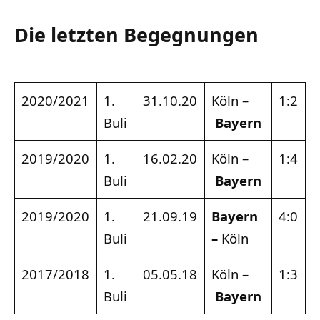
Die letzten Begegnungen
2020/2021
1.
31.10.20
Köln –
1:2
Buli
Bayern
2019/2020
1.
16.02.20
Köln –
1:4
Buli
Bayern
2019/2020
1.
21.09.19
Bayern
4:0
Buli
–
Köln
2017/2018
1.
05.05.18
Köln –
1:3
Buli
Bayern