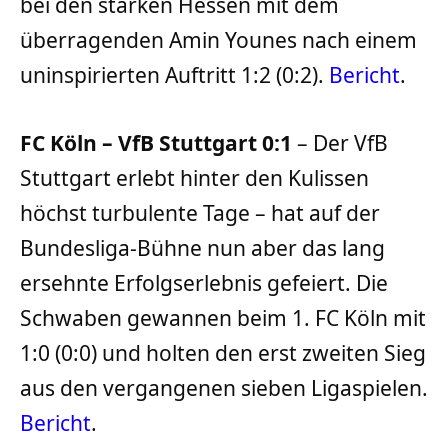
bei den starken Hessen mit dem
überragenden Amin Younes nach einem
uninspirierten Auftritt 1:2 (0:2).
Bericht
.
FC Köln – VfB Stuttgart 0:1
– Der VfB
Stuttgart erlebt hinter den Kulissen
höchst turbulente Tage – hat auf der
Bundesliga-Bühne nun aber das lang
ersehnte Erfolgserlebnis gefeiert. Die
Schwaben gewannen beim 1. FC Köln mit
1:0 (0:0) und holten den erst zweiten Sieg
aus den vergangenen sieben Ligaspielen.
Bericht
.