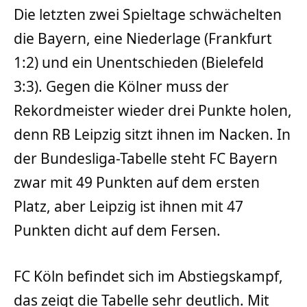
Die letzten zwei Spieltage schwächelten
die Bayern, eine Niederlage (Frankfurt
1:2) und ein Unentschieden (Bielefeld
3:3). Gegen die Kölner muss der
Rekordmeister wieder drei Punkte holen,
denn RB Leipzig sitzt ihnen im Nacken. In
der Bundesliga-Tabelle steht FC Bayern
zwar mit 49 Punkten auf dem ersten
Platz, aber Leipzig ist ihnen mit 47
Punkten dicht auf dem Fersen.
FC Köln befindet sich im Abstiegskampf,
das zeigt die Tabelle sehr deutlich. Mit