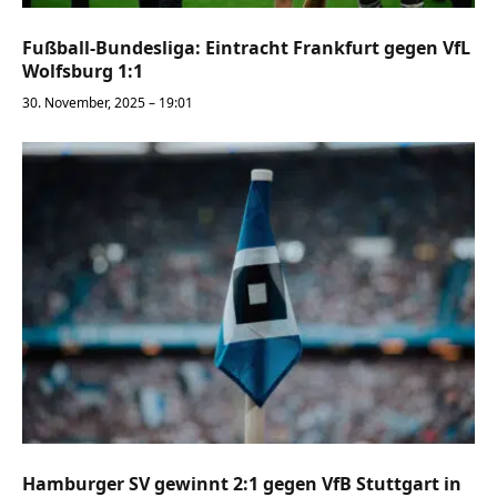
Fußball-Bundesliga: Eintracht Frankfurt gegen VfL
Wolfsburg 1:1
30. November, 2025 – 19:01
Hamburger SV gewinnt 2:1 gegen VfB Stuttgart in