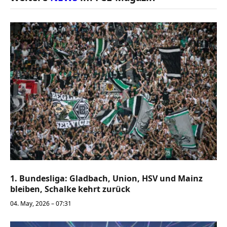
1. Bundesliga: Gladbach, Union, HSV und Mainz
bleiben, Schalke kehrt zurück
04. May, 2026 – 07:31