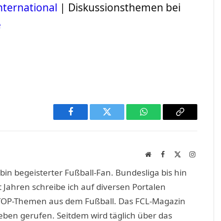
nternational
| Diskussionsthemen bei
e
Facebook
Twitter
WhatsApp
Copy
Link
Website
Facebook
X
Instagra
(Twitter)
in begeisterter Fußball-Fan. Bundesliga bis hin
 Jahren schreibe ich auf diversen Portalen
TOP-Themen aus dem Fußball. Das FCL-Magazin
eben gerufen. Seitdem wird täglich über das