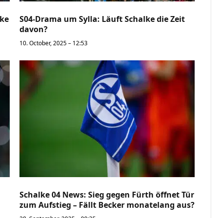
lke
S04-Drama um Sylla: Läuft Schalke die Zeit
davon?
10. October, 2025 – 12:53
Schalke 04 News: Sieg gegen Fürth öffnet Tür
zum Aufstieg – Fällt Becker monatelang aus?