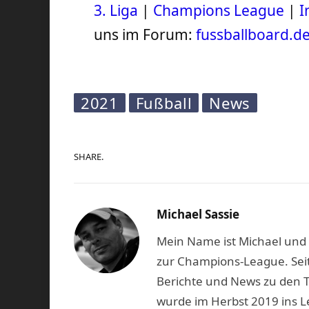
3. Liga
|
Champions League
|
I
uns im Forum:
fussballboard.d
2021
Fußball
News
SHARE.
Michael Sassie
Mein Name ist Michael und b
zur Champions-League. Seit
Berichte und News zu den 
wurde im Herbst 2019 ins L