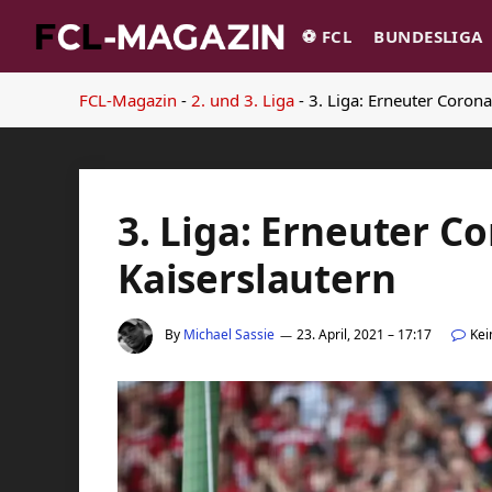
⚽️ FCL
BUNDESLIGA
FCL-Magazin
-
2. und 3. Liga
-
3. Liga: Erneuter Coronaf
3. Liga: Erneuter Co
Kaiserslautern
By
Michael Sassie
23. April, 2021 – 17:17
Ke