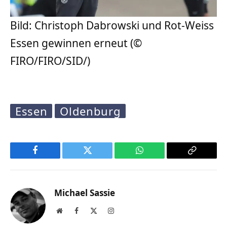
Bild: Christoph Dabrowski und Rot-Weiss
Essen gewinnen erneut (©
FIRO/FIRO/SID/)
Essen
Oldenburg
Facebook
Twitter
WhatsApp
Copy
Link
Michael Sassie
Website
Facebook
X
Instagram
(Twitter)