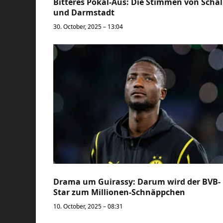
Bitteres Pokal-Aus: Die Stimmen von Scha
und Darmstadt
30. October, 2025 – 13:04
Drama um Guirassy: Darum wird der BVB-
Star zum Millionen-Schnäppchen
10. October, 2025 – 08:31