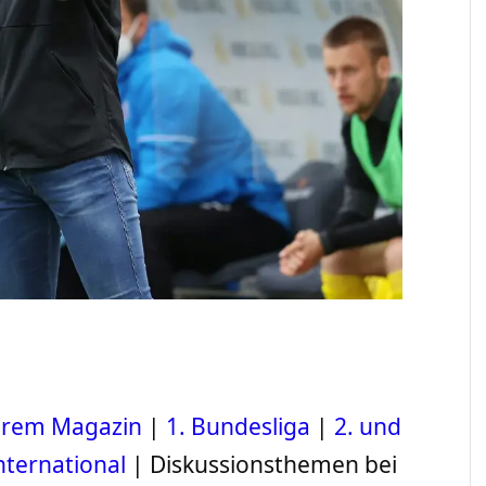
serem Magazin
|
1. Bundesliga
|
2. und
nternational
| Diskussionsthemen bei