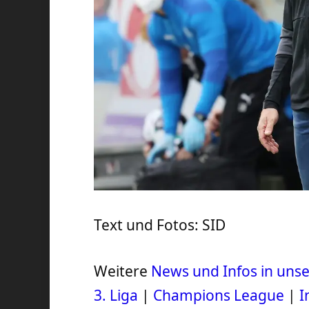
Text und Fotos: SID
Weitere
News und Infos in un
3. Liga
|
Champions League
|
I