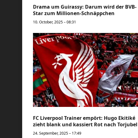
Drama um Guirassy: Darum wird der BVB-
Star zum Millionen-Schnäppchen
10. October, 2025 – 08:31
FC Liverpool Trainer empört: Hugo Ekitiké
zieht blank und kassiert Rot nach Torjubel
24. September, 2025 – 17:49