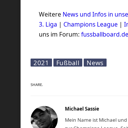
Weitere
News und Infos in un
3. Liga
|
Champions League
|
I
uns im Forum:
fussballboard.d
2021
Fußball
News
SHARE.
Michael Sassie
Mein Name ist Michael und b