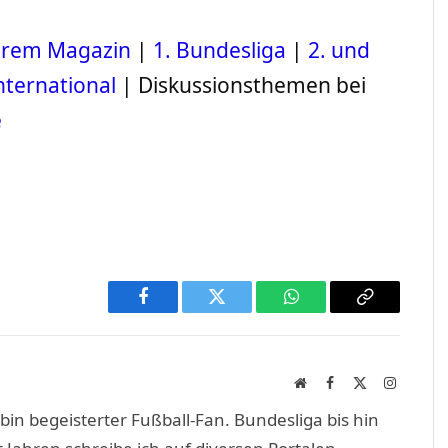
serem Magazin
|
1. Bundesliga
|
2. und
nternational
| Diskussionsthemen bei
e
Facebook
Twitter
WhatsApp
Copy
Link
Website
Facebook
X
Instagra
(Twitter)
in begeisterter Fußball-Fan. Bundesliga bis hin