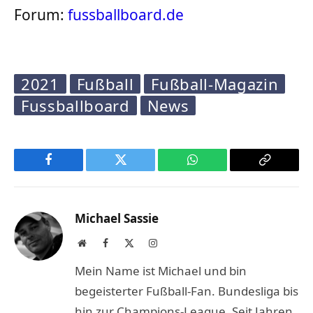
Forum:
fussballboard.de
2021
Fußball
Fußball-Magazin
Fussballboard
News
Facebook
Twitter
WhatsApp
Copy
Link
Michael Sassie
Website
Facebook
X
Instagram
(Twitter)
Mein Name ist Michael und bin
begeisterter Fußball-Fan. Bundesliga bis
hin zur Champions-League. Seit Jahren