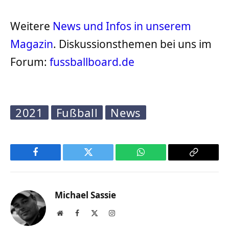
Weitere
News und Infos in unserem
Magazin
. Diskussionsthemen bei uns im
Forum:
fussballboard.de
2021
Fußball
News
Facebook
Twitter
WhatsApp
Copy
Link
Michael Sassie
Website
Facebook
X
Instagram
(Twitter)