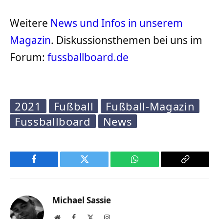
Weitere
News und Infos in unserem
Magazin
. Diskussionsthemen bei uns im
Forum:
fussballboard.de
2021
Fußball
Fußball-Magazin
Fussballboard
News
Facebook
Twitter
WhatsApp
Copy
Link
Michael Sassie
Website
Facebook
X
Instagram