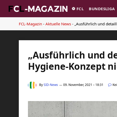
⚽️ FCL
BUNDESLIGA
FCL-Magazin
-
Aktuelle News
-
„Ausführlich und detai
„Ausführlich und de
Hygiene-Konzept ni
By
SID-News
09. November, 2021 – 18:31
Ke