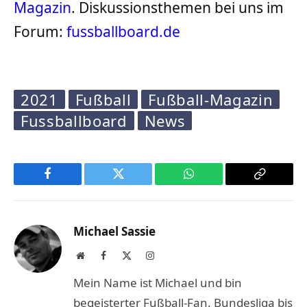
Magazin
. Diskussionsthemen bei uns im
Forum:
fussballboard.de
2021
Fußball
Fußball-Magazin
Fussballboard
News
Facebook
Twitter
WhatsApp
Copy
Link
Michael Sassie
Website
Facebook
X
Instagram
(Twitter)
Mein Name ist Michael und bin
begeisterter Fußball-Fan. Bundesliga bis