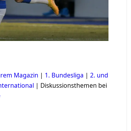
serem Magazin
|
1. Bundesliga
|
2. und
nternational
| Diskussionsthemen bei
e