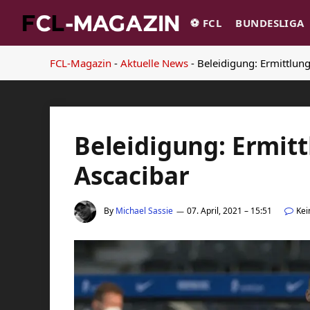
⚽️ FCL
BUNDESLIGA
FCL-Magazin
-
Aktuelle News
-
Beleidigung: Ermittlun
Beleidigung: Ermit
Ascacibar
By
Michael Sassie
07. April, 2021 – 15:51
Ke