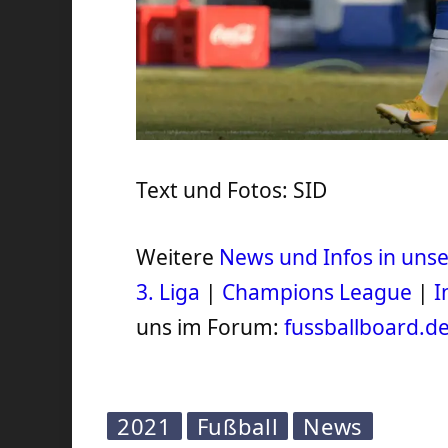
Text und Fotos: SID
Weitere
News und Infos in un
3. Liga
|
Champions League
|
I
uns im Forum:
fussballboard.d
2021
Fußball
News