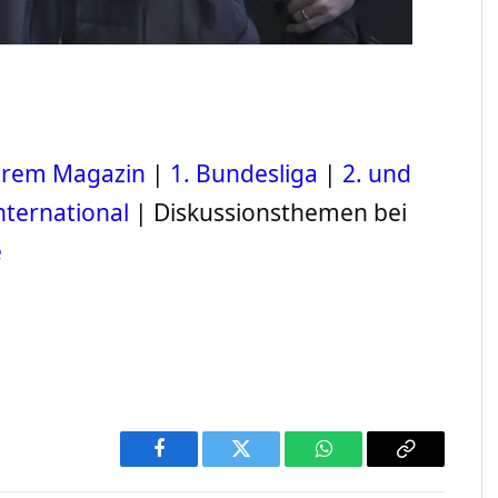
serem Magazin
|
1. Bundesliga
|
2. und
nternational
| Diskussionsthemen bei
e
Facebook
Twitter
WhatsApp
Copy