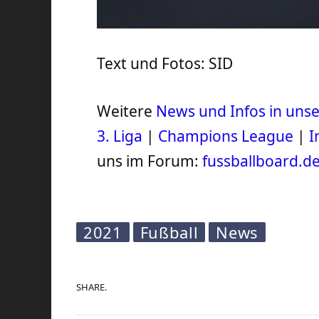
Text und Fotos: SID
Weitere
News und Infos in un
3. Liga
|
Champions League
|
I
uns im Forum:
fussballboard.d
2021
Fußball
News
SHARE.