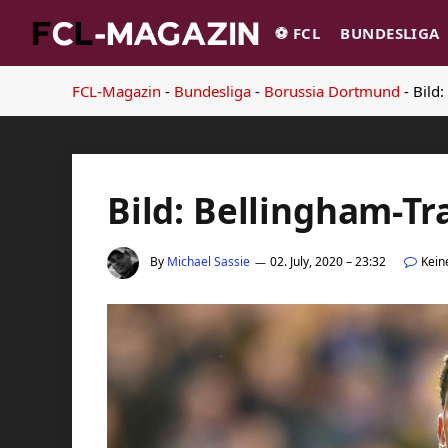
⚽️ FCL
BUNDESLIGA
FCL-Magazin
-
Bundesliga
-
Borussia Dortmund
-
Bild
Bild: Bellingham-Tr
By
Michael Sassie
02. July, 2020 – 23:32
Kein