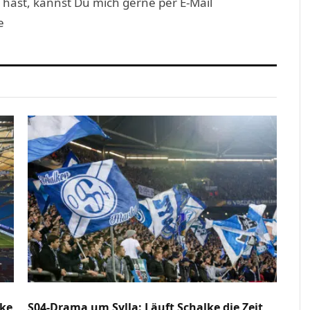
 hast, kannst Du mich gerne per E-Mail
e
lke
S04-Drama um Sylla: Läuft Schalke die Zeit