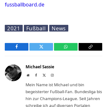
fussballboard.de
2021
Fußball
News
Facebook
Twitter
WhatsApp
Copy
Link
Michael Sassie
Website
Facebook
X
Instagram
(Twitter)
Mein Name ist Michael und bin
begeisterter Fußball-Fan. Bundesliga bis
hin zur Champions-League. Seit Jahren
schreibe ich auf diversen Portalen