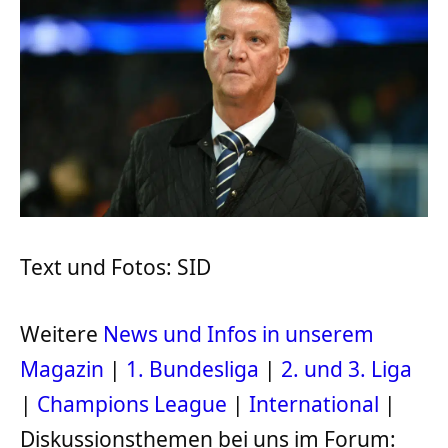
Text und Fotos: SID
Weitere
News und Infos in unserem
Magazin
|
1. Bundesliga
|
2. und 3. Liga
|
Champions League
|
International
|
Diskussionsthemen bei uns im Forum: