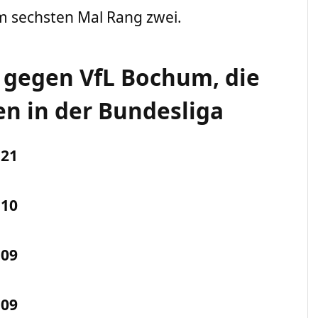
m sechsten Mal Rang zwei.
 gegen VfL Bochum, die
n in der Bundesliga
.21
.10
.09
.09