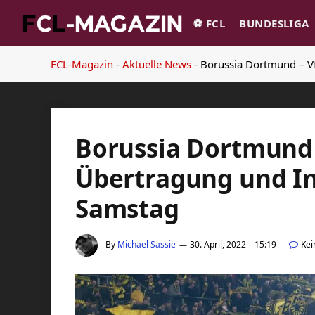
⚽️ FCL
BUNDESLIGA
FCL-Magazin
-
Aktuelle News
-
Borussia Dortmund – V
Borussia Dortmund 
Übertragung und In
Samstag
By
Michael Sassie
30. April, 2022 – 15:19
Ke