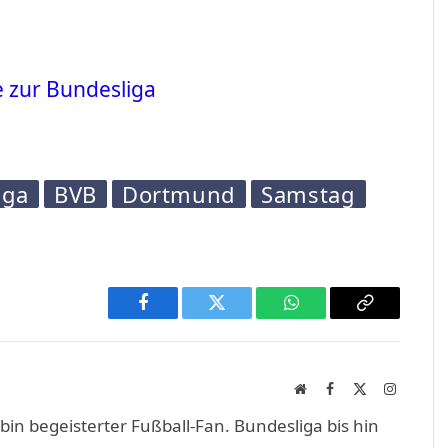
e zur Bundesliga
iga
BVB
Dortmund
Samstag
Facebook
Twitter
WhatsApp
Copy
Link
Website
Facebook
X
Instagra
(Twitter)
in begeisterter Fußball-Fan. Bundesliga bis hin