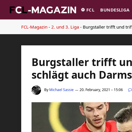
⚽️ FCL
BUNDESLIGA
FCL-Magazin
-
2. und 3. Liga
-
Burgstaller trifft und tr
Burgstaller trifft und
schlägt auch Darms
By
Michael Sassie
20. February, 2021 – 15:06