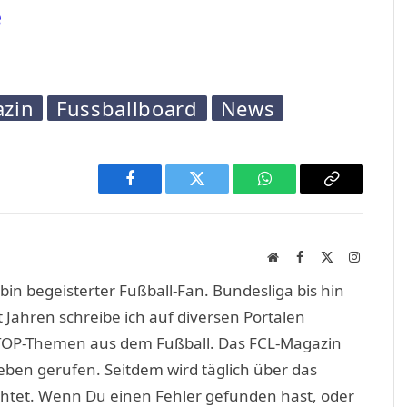
e
azin
Fussballboard
News
Facebook
Twitter
WhatsApp
Copy
Link
Website
Facebook
X
Instagra
(Twitter)
in begeisterter Fußball-Fan. Bundesliga bis hin
 Jahren schreibe ich auf diversen Portalen
TOP-Themen aus dem Fußball. Das FCL-Magazin
eben gerufen. Seitdem wird täglich über das
htet. Wenn Du einen Fehler gefunden hast, oder