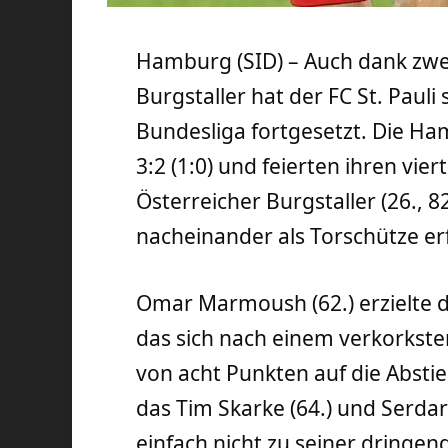
Hamburg (SID) – Auch dank zwei
Burgstaller hat der FC St. Pauli 
Bundesliga fortgesetzt. Die 
3:2 (1:0) und feierten ihren vie
Österreicher Burgstaller (26., 8
nacheinander als Torschütze erf
Omar Marmoush (62.) erzielte das
das sich nach einem verkorksten
von acht Punkten auf die Abstie
das Tim Skarke (64.) und Serdar
einfach nicht zu seiner dringe