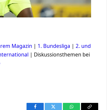
serem Magazin
|
1. Bundesliga
|
2. und
nternational
| Diskussionsthemen bei
e