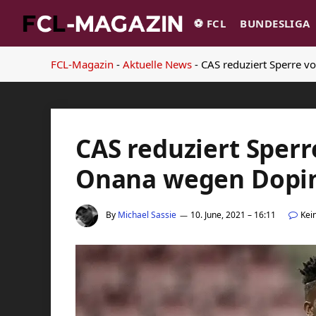
⚽️ FCL
BUNDESLIGA
FCL-Magazin
-
Aktuelle News
-
CAS reduziert Sperre 
CAS reduziert Sperr
Onana wegen Dopi
By
Michael Sassie
10. June, 2021 – 16:11
Kei