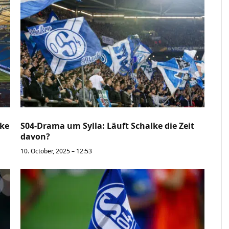
lke
S04-Drama um Sylla: Läuft Schalke die Zeit
davon?
10. October, 2025 – 12:53