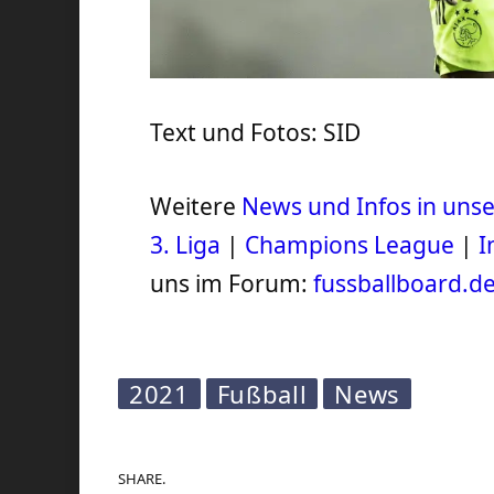
Text und Fotos: SID
Weitere
News und Infos in un
3. Liga
|
Champions League
|
I
uns im Forum:
fussballboard.d
2021
Fußball
News
SHARE.